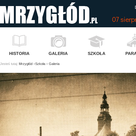
07 sier
HISTORIA
GALERIA
SZKOŁA
PARA
Jesteś tutaj:
Mrzygłód
»
Szkoła
»
Galeria