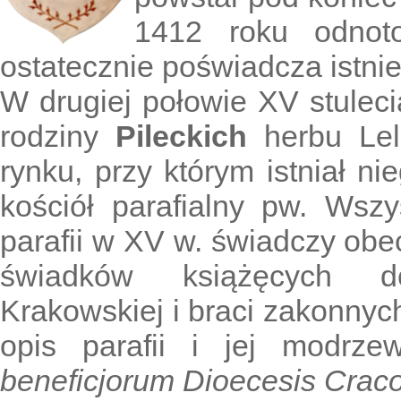
1412 roku odnoto
ostatecznie poświadcza istnie
W drugiej połowie XV stulec
rodziny
Pileckich
herbu Lel
rynku, przy którym istniał n
kościół parafialny pw. Wszy
parafii w XV w. świadczy ob
świadków książęcych d
Krakowskiej i braci zakonnyc
opis parafii i jej modrz
beneficjorum Dioecesis Craco