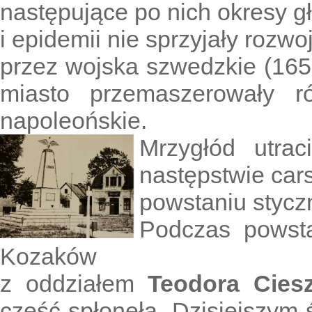
następujące po nich okresy g
i epidemii nie sprzyjały rozwo
przez wojska szwedzkie (1656 r
miasto przemaszerowały r
napoleońskie.
Mrzygłód utra
następstwie car
powstaniu styc
Podczas powsta
Kozaków
z oddziałem
Teodora Cies
część spłonęła. Dzisiejszym