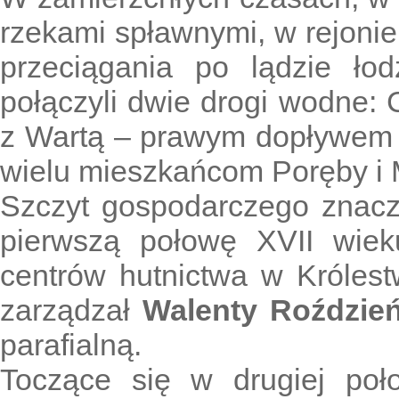
rzekami spławnymi, w rejoni
przeciągania po lądzie ło
połączyli dwie drogi wodne:
z Wartą – prawym dopływem O
wielu mieszkańcom Poręby i 
Szczyt gospodarczego znacz
pierwszą połowę XVII wie
centrów hutnictwa w Królest
zarządzał
Walenty Roździeń
parafialną.
Toczące się w drugiej poł