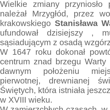
Wielkie zmiany przyniosło p
należał Mrzygłód, przez w
krakowskiego
Stanisława W
ufundował dzisiejszy , m
sąsiadującym z osadą wzgórz
W 1647 roku dokonał powtór
centrum znad brzegu Warty 
dawnym położeniu miejs
pierwotnej, drewnianej ś
Świętych, która istniała jeszc
w XVIII wieku.
W zamierzchłych czasach, w 