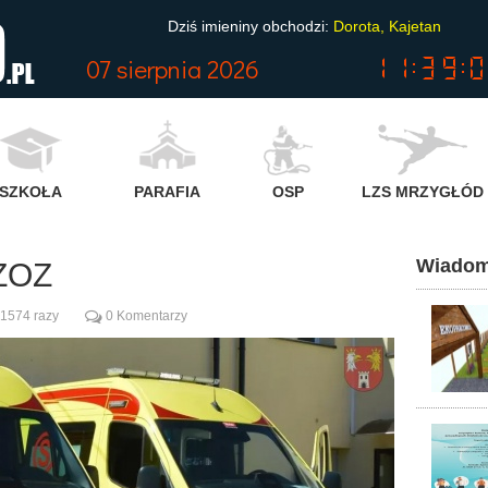
Dziś imieniny obchodzi:
Dorota, Kajetan
07 sierpnia 2026
SZKOŁA
PARAFIA
OSP
LZS MRZYGŁÓD
Wiadom
 ZOZ
 1574 razy
0 Komentarzy