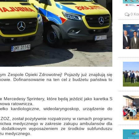
0 Ko
m Zespole Opieki Zdrowotnej! Pojazdy już znajdują się
owie. Dofinansowanie na ten cel z budżetu państwa to
 Mercedesy Sprintery, które będą jeździć jako karetka S
awowa ratownicza.
ko kardiologiczne, wideolaryngoskop, urządzenie do
 ZOZ, został pozytywnie rozpatrzony w ramach programu
wnictwa medycznego w zakresie zakupu ambulansów dla
z dodatkowym wyposażeniem ze środków subfunduszu
szu medycznego.