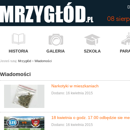
D
08 sier
HISTORIA
GALERIA
SZKOŁA
PARA
Jesteś tutaj:
Mrzygłód
»
Wiadomości
Wiadomości
Narkotyki w mieszkaniach
Dodano: 16 kwietnia 2015
18 kwietnia o godz. 17.00 odbędzie sie m
Dodano: 16 kwietnia 2015