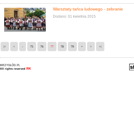
Warsztaty tańca ludowego - zebranie
Dodano: 01 kwietnia 2015
|<
<
-
75
76
77
78
79
+
>
>|
MRZYGŁÓD.PL
RK
All rights reserved