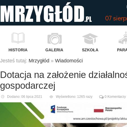
07 sier
HISTORIA
GALERIA
SZKOŁA
PARA
Jesteś tutaj:
Mrzygłód
»
Wiadomości
Dotacja na założenie działalno
gospodarczej
Dodano: 06 lipca 2021
Wyświetlono: 1265 razy
0 Komentarzy