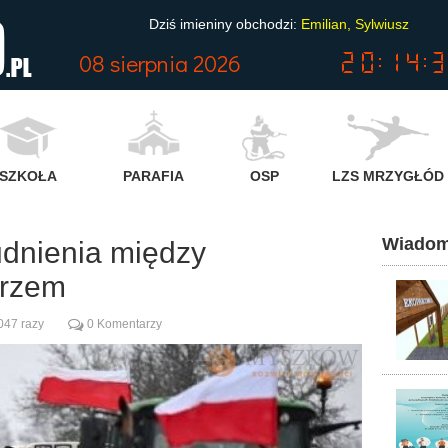
Dziś imieniny obchodzi:
Emilian, Sylwiusz
08 sierpnia 2026
SZKOŁA
PARAFIA
OSP
LZS MRZYGŁÓD
Wiadom
rudnienia między
erzem
047 razy
0 Komentarzy