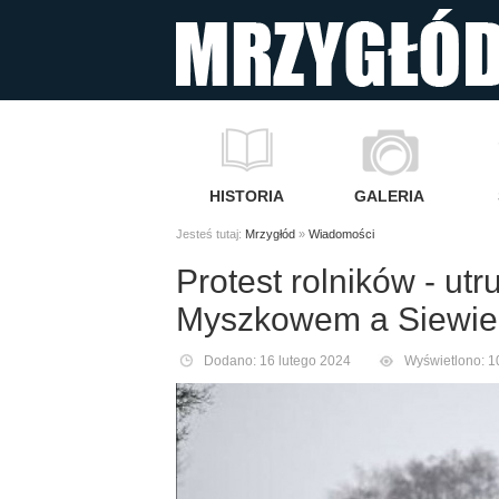
HISTORIA
GALERIA
Jesteś tutaj:
Mrzygłód
»
Wiadomości
Protest rolników - ut
Myszkowem a Siewi
Dodano: 16 lutego 2024
Wyświetlono: 1