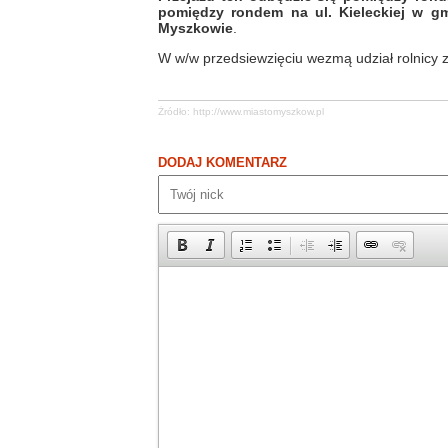
pomiędzy rondem na ul. Kieleckiej w gm
Myszkowie
.
W w/w przedsiewzięciu wezmą udział rolnicy 
Żródło:
http://www.miastomyszkow.pl
DODAJ KOMENTARZ