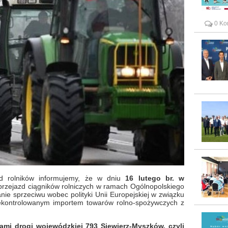
0 Ko
d rolników informujemy, że w dniu
16 lutego br. w
przejazd ciągników rolniczych w ramach Ogólnopolskiego
ie sprzeciwu wobec polityki Unii Europejskiej w związku
ekontrolowanym importem towarów rolno-spożywczych z
ami drogi wojewódzkiej 793 Siewierz-Myszków, czyli