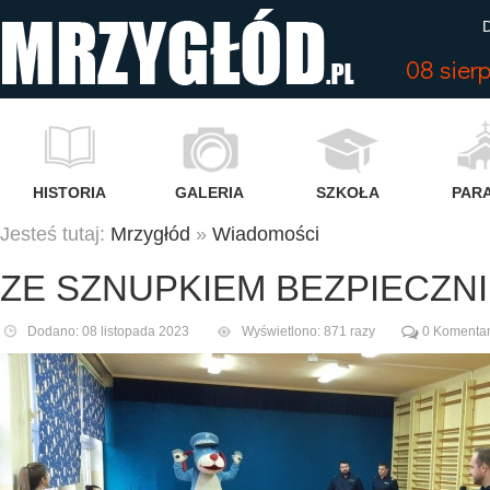
D
08 sier
HISTORIA
GALERIA
SZKOŁA
PARA
Jesteś tutaj:
Mrzygłód
»
Wiadomości
ZE SZNUPKIEM BEZPIECZN
Dodano: 08 listopada 2023
Wyświetlono: 871 razy
0 Komentar