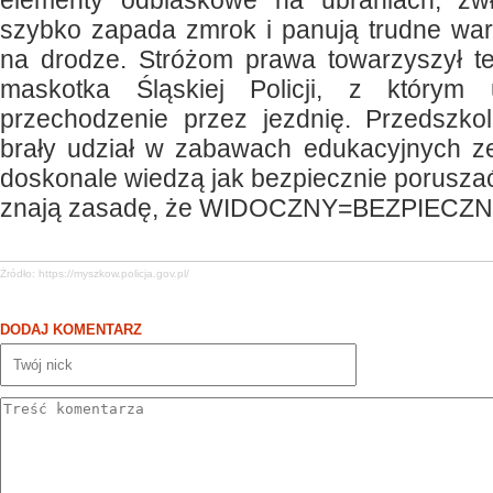
elementy odblaskowe na ubraniach, zwł
szybko zapada zmrok i panują trudne war
na drodze. Stróżom prawa towarzyszył 
maskotka Śląskiej Policji, z którym u
przechodzenie przez jezdnię. Przedszkol
brały udział w zabawach edukacyjnych z
doskonale wiedzą jak bezpiecznie poruszać
znają zasadę, że WIDOCZNY=BEZPIECZN
Żródło:
https://myszkow.policja.gov.pl/
DODAJ KOMENTARZ