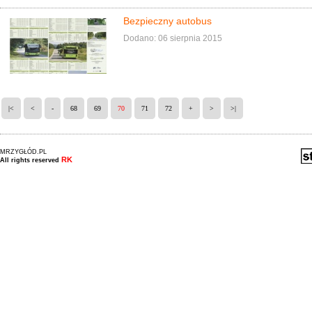
Bezpieczny autobus
Dodano: 06 sierpnia 2015
|<
<
-
68
69
70
71
72
+
>
>|
MRZYGŁÓD.PL
RK
All rights reserved