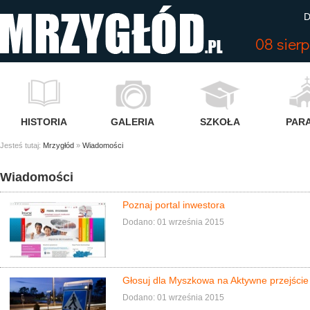
D
08 sier
HISTORIA
GALERIA
SZKOŁA
PARA
Jesteś tutaj:
Mrzygłód
»
Wiadomości
Wiadomości
Poznaj portal inwestora
Dodano: 01 września 2015
Głosuj dla Myszkowa na Aktywne przejście
Dodano: 01 września 2015